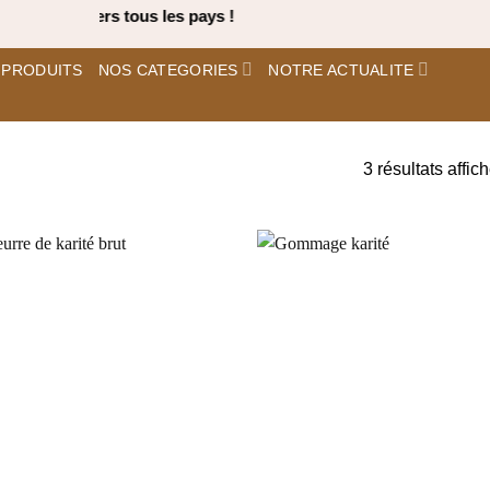
 Rapide vers tous les pays !
 PRODUITS
NOS CATEGORIES
NOTRE ACTUALITE
3 résultats affic
Ajouter
Ajou
à la liste
à la 
d’envies
d’en