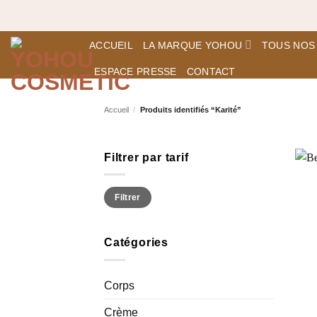
Passer
Expédition
au
contenu
ACCUEIL
LA MARQUE YOHOU
TOUS NOS
ESPACE PRESSE
CONTACT
Accueil
/
Produits identifiés “Karité”
Filtrer par tarif
Prix
Prix
Filtrer
min
max
Catégories
Corps
Crème