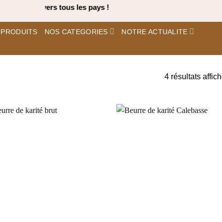
n Rapide vers tous les pays !
 PRODUITS
NOS CATEGORIES
NOTRE ACTUALITE
4 résultats affic
Ajouter
Ajou
à la liste
à la 
d’envies
d’en