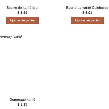
Beurre de karité brut
Beurre de karité Calebasse
$
3.34
$
5.01
Ajouter au panier
Ajouter au panier
Ajouter
à la liste
d’envies
Gommage karité
$
8.35