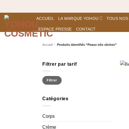
Passer
Expéditio
au
contenu
ACCUEIL
LA MARQUE YOHOU
TOUS NOS
ESPACE PRESSE
CONTACT
Accueil
/
Produits identifiés “Peaux très sèches”
Filtrer par tarif
Prix
Prix
Filtrer
min
max
Catégories
Corps
Crème